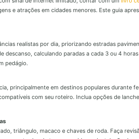
com sinal de internet limitado, contar com um
livro c
agens e atrações em cidades menores. Este guia apr
cias realistas por dia, priorizando estradas pavimenta
de descanso, calculando paradas a cada 3 ou 4 hora
om pedágio.
a, principalmente em destinos populares durante feri
ompatíveis com seu roteiro. Inclua opções de lanche
das
rado, triângulo, macaco e chaves de roda. Faça revis