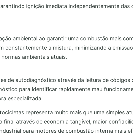
garantindo ignição imediata independentemente das c
ervação ambiental ao garantir uma combustão mais c
am constantemente a mistura, minimizando a emissã
normas ambientais atuais.
des de autodiagnóstico através da leitura de código
nóstico para identificar rapidamente mau funcionam
ra especializada.
otocicletas representa muito mais que uma simples at
o final através de economia tangível, maior confiabi
ndustrial para motores de combustão interna mais efi